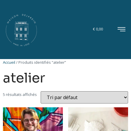
€
0,00
Accueil
/ Produits identifiés “atelier”
atelier
5 résultats affichés