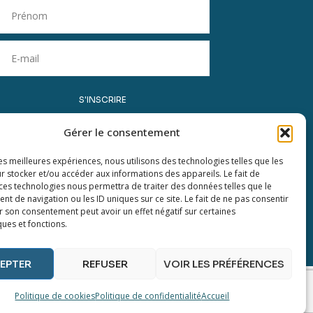
S'INSCRIRE
Votre adresse e-mail servira uniquement à vous
Gérer le consentement
envoyer des informations sur les produits et
ateliers de Maison Dejardin. Vous pouvez
les meilleures expériences, nous utilisons des technologies telles que les
r stocker et/ou accéder aux informations des appareils. Le fait de
toujours utiliser le lien de désinscription inclus
 ces technologies nous permettra de traiter des données telles que le
dans la newsletter si vous changez d’avis.
 de navigation ou les ID uniques sur ce site. Le fait de ne pas consentir
r son consentement peut avoir un effet négatif sur certaines
ques et fonctions.
EPTER
REFUSER
VOIR LES PRÉFÉRENCES
Politique de cookies
Politique de confidentialité
Accueil