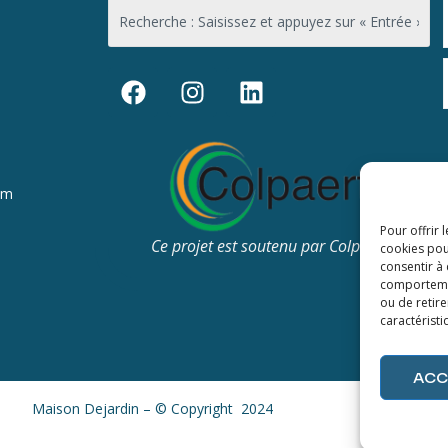
om
Pour offrir 
Ce projet est soutenu par Colpaert
cookies pou
consentir à
comportement
ou de retire
caractéristi
ACC
Maison Dejardin – © Copyright 2024