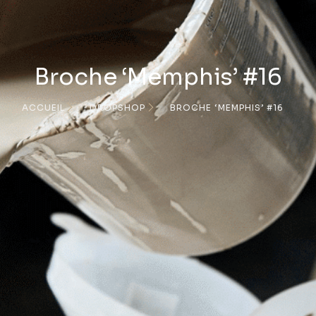
Broche ‘Memphis’ #16
ACCUEIL
DROPSHOP
BROCHE ‘MEMPHIS’ #16