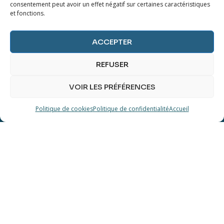
consentement peut avoir un effet négatif sur certaines caractéristiques
et fonctions.
ACCEPTER
VOUS AIMERIEZ VOIR APPARAÎTRE
UN OBJET EN PARTICULIER ?
REFUSER
VOIR LES PRÉFÉRENCES
Dites-nous en plus sur
Politique de cookies
Politique de confidentialité
Accueil
vos désirs.
ENVOYER UN MESSAGE