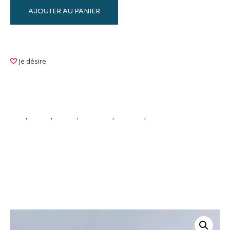
AJOUTER AU PANIER
Je désire
Bijoux
bijou
,
broche
,
épingle
,
graphique
,
memphis
,
porcelaine