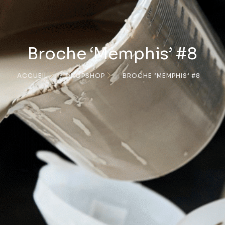
Broche ‘Memphis’ #8
ACCUEIL
DROPSHOP
BROCHE ‘MEMPHIS’ #8