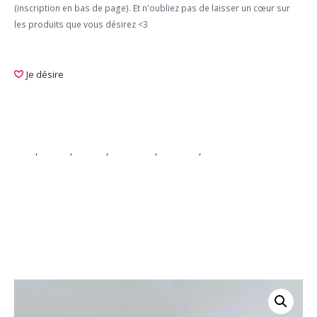
(inscription en bas de page). Et n'oubliez pas de laisser un cœur sur
les produits que vous désirez <3
Je désire
Bijoux
bijou
,
broche
,
épingle
,
graphique
,
memphis
,
porcelaine