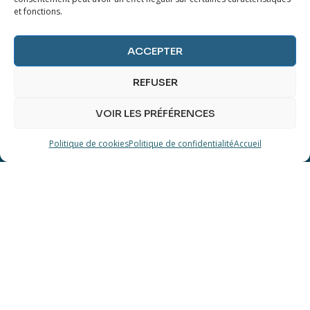
et fonctions.
ACCEPTER
VOUS AIMERIEZ VOIR APPARAÎTRE
UN OBJET EN PARTICULIER ?
REFUSER
VOIR LES PRÉFÉRENCES
Dites-nous en plus sur
Politique de cookies
Politique de confidentialité
Accueil
vos désirs.
ENVOYER UN MESSAGE