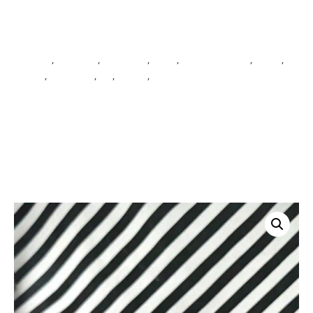
Décoration
artisanal
,
cache-pot
,
céramique
,
fleurs
,
maison dejardin
,
plante
,
planter
,
porcelaine
,
pot
,
poterie
,
vase