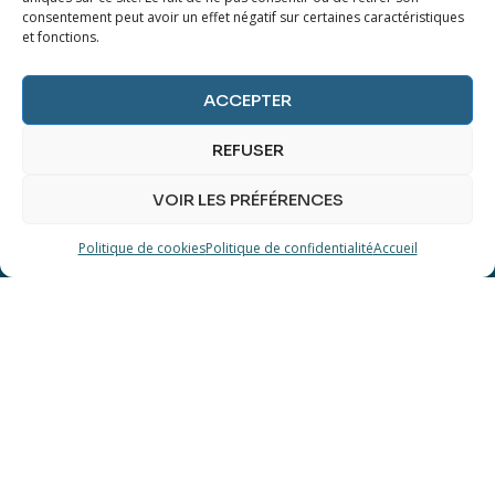
consentement peut avoir un effet négatif sur certaines caractéristiques
Dites-nous en plus sur
et fonctions.
vos désirs.
ACCEPTER
REFUSER
ENVOYER UN MESSAGE
VOIR LES PRÉFÉRENCES
Politique de cookies
Politique de confidentialité
Accueil
A propos
Qui suis-je ?
Conditions générales de vente