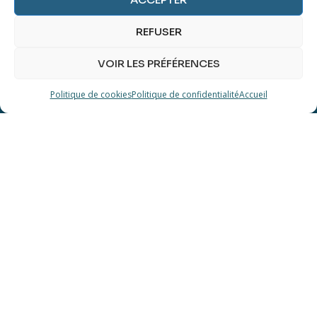
REFUSER
A propos
VOIR LES PRÉFÉRENCES
Qui suis-je ?
Politique de cookies
Politique de confidentialité
Accueil
Conditions générales de vente
Politique de confidentialité RGPD
Politique de Cookies
Contact
Productions Associées
Maison Dejardin
Rue Coenraets 72
1060 Bruxelles
Belgique